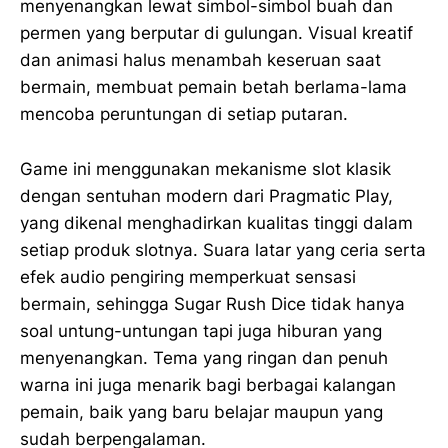
menyenangkan lewat simbol-simbol buah dan
permen yang berputar di gulungan. Visual kreatif
dan animasi halus menambah keseruan saat
bermain, membuat pemain betah berlama-lama
mencoba peruntungan di setiap putaran.
Game ini menggunakan mekanisme slot klasik
dengan sentuhan modern dari Pragmatic Play,
yang dikenal menghadirkan kualitas tinggi dalam
setiap produk slotnya. Suara latar yang ceria serta
efek audio pengiring memperkuat sensasi
bermain, sehingga Sugar Rush Dice tidak hanya
soal untung-untungan tapi juga hiburan yang
menyenangkan. Tema yang ringan dan penuh
warna ini juga menarik bagi berbagai kalangan
pemain, baik yang baru belajar maupun yang
sudah berpengalaman.