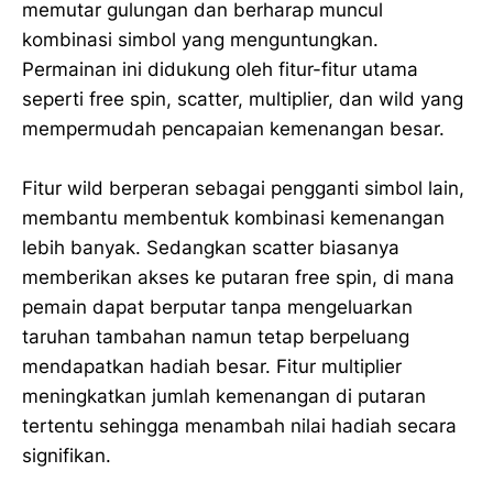
memutar gulungan dan berharap muncul
kombinasi simbol yang menguntungkan.
Permainan ini didukung oleh fitur-fitur utama
seperti free spin, scatter, multiplier, dan wild yang
mempermudah pencapaian kemenangan besar.
Fitur wild berperan sebagai pengganti simbol lain,
membantu membentuk kombinasi kemenangan
lebih banyak. Sedangkan scatter biasanya
memberikan akses ke putaran free spin, di mana
pemain dapat berputar tanpa mengeluarkan
taruhan tambahan namun tetap berpeluang
mendapatkan hadiah besar. Fitur multiplier
meningkatkan jumlah kemenangan di putaran
tertentu sehingga menambah nilai hadiah secara
signifikan.