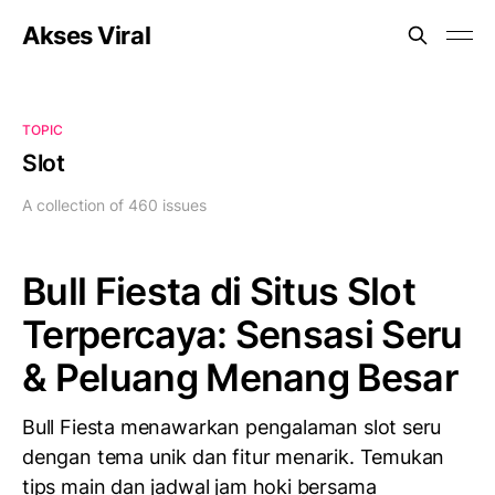
Akses Viral
TOPIC
Slot
A collection of 460 issues
Bull Fiesta di Situs Slot
Terpercaya: Sensasi Seru
& Peluang Menang Besar
Bull Fiesta menawarkan pengalaman slot seru
dengan tema unik dan fitur menarik. Temukan
tips main dan jadwal jam hoki bersama