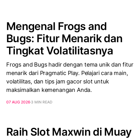
Mengenal Frogs and
Bugs: Fitur Menarik dan
Tingkat Volatilitasnya
Frogs and Bugs hadir dengan tema unik dan fitur
menarik dari Pragmatic Play. Pelajari cara main,
volatilitas, dan tips jam gacor slot untuk
maksimalkan kemenangan Anda.
07 AUG 2026
3 MIN READ
Raih Slot Maxwin di Muay