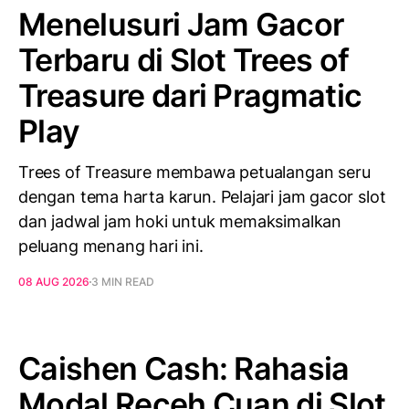
Menelusuri Jam Gacor
Terbaru di Slot Trees of
Treasure dari Pragmatic
Play
Trees of Treasure membawa petualangan seru
dengan tema harta karun. Pelajari jam gacor slot
dan jadwal jam hoki untuk memaksimalkan
peluang menang hari ini.
08 AUG 2026
3 MIN READ
Caishen Cash: Rahasia
Modal Receh Cuan di Slot