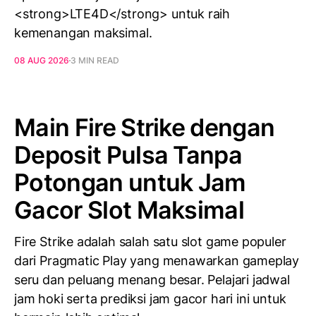
<strong>LTE4D</strong> untuk raih
kemenangan maksimal.
08 AUG 2026
3 MIN READ
Main Fire Strike dengan
Deposit Pulsa Tanpa
Potongan untuk Jam
Gacor Slot Maksimal
Fire Strike adalah salah satu slot game populer
dari Pragmatic Play yang menawarkan gameplay
seru dan peluang menang besar. Pelajari jadwal
jam hoki serta prediksi jam gacor hari ini untuk