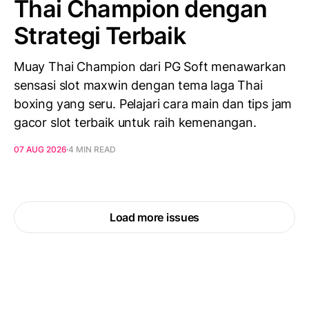
Thai Champion dengan
Strategi Terbaik
Muay Thai Champion dari PG Soft menawarkan
sensasi slot maxwin dengan tema laga Thai
boxing yang seru. Pelajari cara main dan tips jam
gacor slot terbaik untuk raih kemenangan.
07 AUG 2026
4 MIN READ
Load more issues