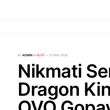
BY
ADMIN
IN
SLOT
—
31 MAY 2026
Nikmati Se
Dragon Ki
OVO Gopa