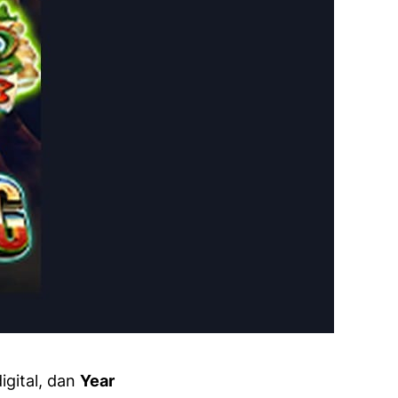
igital, dan
Year