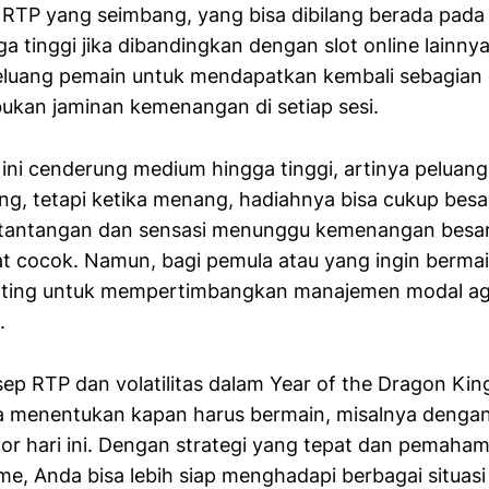
t RTP yang seimbang, yang bisa dibilang berada pada
 tinggi jika dibandingkan dengan slot online lainnya
luang pemain untuk mendapatkan kembali sebagian 
ukan jaminan kemenangan di setiap sesi.
e ini cenderung medium hingga tinggi, artinya peluan
ering, tetapi ketika menang, hadiahnya bisa cukup bes
antangan dan sensasi menunggu kemenangan besar, j
gat cocok. Namun, bagi pemula atau yang ingin berm
enting untuk mempertimbangkan manajemen modal aga
.
 RTP dan volatilitas dalam Year of the Dragon Kin
menentukan kapan harus bermain, misalnya dengan
cor hari ini. Dengan strategi yang tepat dan pemaha
ame, Anda bisa lebih siap menghadapi berbagai situas