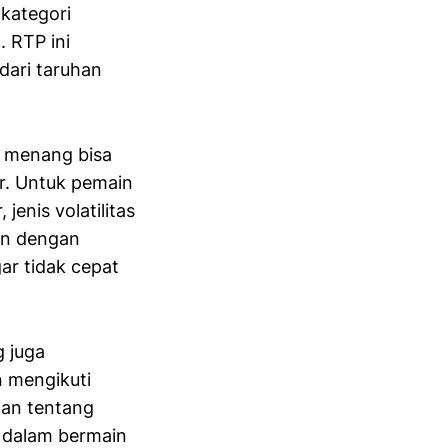
 kategori
. RTP ini
dari taruhan
g menang bisa
ar. Untuk pemain
enis volatilitas
ain dengan
r tidak cepat
g juga
 mengikuti
man tentang
i dalam bermain