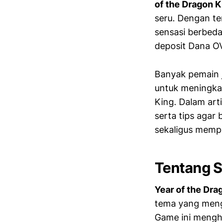
of the Dragon K
seru. Dengan t
sensasi berbeda
deposit Dana O
Banyak pemain j
untuk meningka
King. Dalam arti
serta tips agar 
sekaligus memp
Tentang S
Year of the Dra
tema yang meng
Game ini mengha