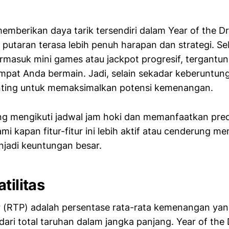
 memberikan daya tarik tersendiri dalam Year of the D
putaran terasa lebih penuh harapan dan strategi. Seb
rmasuk mini games atau jackpot progresif, tergantun
empat Anda bermain. Jadi, selain sekadar keberuntu
 penting untuk memaksimalkan potensi kemenangan.
g mengikuti jadwal jam hoki dan memanfaatkan pred
mi kapan fitur-fitur ini lebih aktif atau cenderung m
njadi keuntungan besar.
tilitas
r (RTP) adalah persentase rata-rata kemenangan ya
ari total taruhan dalam jangka panjang. Year of the