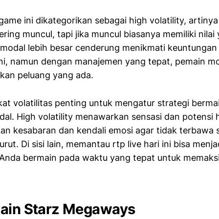
 game ini dikategorikan sebagai high volatility, arti
ring muncul, tapi jika muncul biasanya memiliki nilai
modal lebih besar cenderung menikmati keuntungan 
as ini, namun dengan manajemen yang tepat, pemain mo
kan peluang yang ada.
t volatilitas penting untuk mengatur strategi berma
al. High volatility menawarkan sensasi dan potensi 
n kesabaran dan kendali emosi agar tidak terbawa 
rut. Di sisi lain, memantau rtp live hari ini bisa menja
Anda bermain pada waktu yang tepat untuk memaks
main Starz Megaways