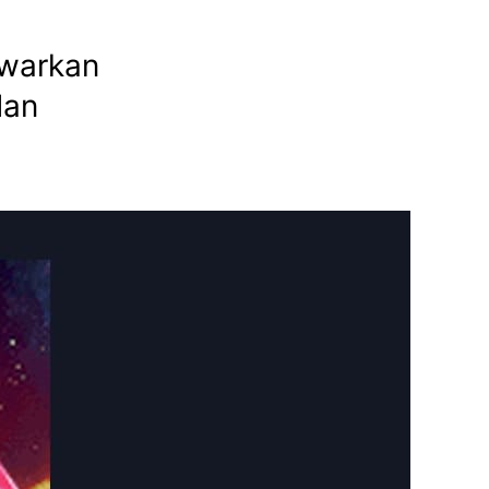
warkan
dan