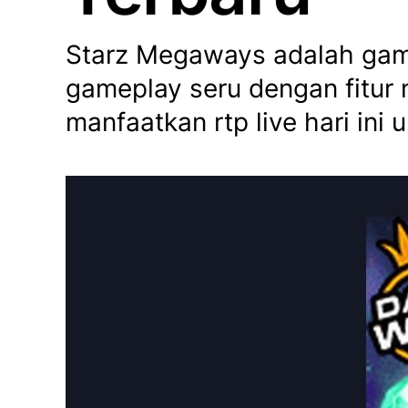
Starz Megaways adalah ga
gameplay seru dengan fitur m
manfaatkan rtp live hari ini