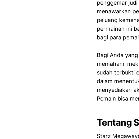
penggemar judi 
menawarkan pen
peluang kemena
permainan ini 
bagi para pema
Bagi Anda yang 
memahami mekan
sudah terbukti e
dalam menentuk
menyediakan aks
Pemain bisa m
Tentang S
Starz Megaways