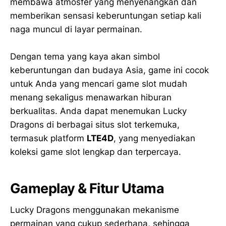
membawa atmosfer yang menyenangkan dan
memberikan sensasi keberuntungan setiap kali
naga muncul di layar permainan.
Dengan tema yang kaya akan simbol
keberuntungan dan budaya Asia, game ini cocok
untuk Anda yang mencari game slot mudah
menang sekaligus menawarkan hiburan
berkualitas. Anda dapat menemukan Lucky
Dragons di berbagai situs slot terkemuka,
termasuk platform
LTE4D
, yang menyediakan
koleksi game slot lengkap dan terpercaya.
Gameplay & Fitur Utama
Lucky Dragons menggunakan mekanisme
permainan yang cukup sederhana, sehingga