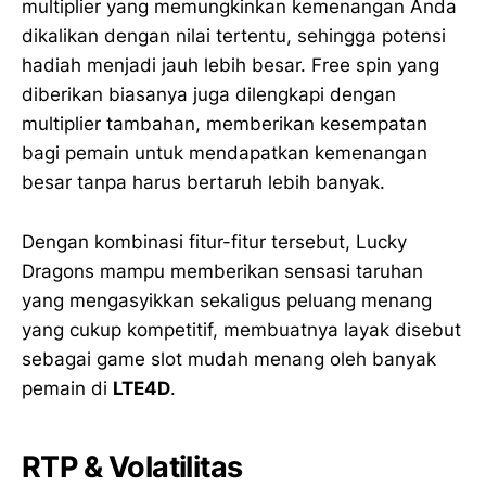
multiplier yang memungkinkan kemenangan Anda
dikalikan dengan nilai tertentu, sehingga potensi
hadiah menjadi jauh lebih besar. Free spin yang
diberikan biasanya juga dilengkapi dengan
multiplier tambahan, memberikan kesempatan
bagi pemain untuk mendapatkan kemenangan
besar tanpa harus bertaruh lebih banyak.
Dengan kombinasi fitur-fitur tersebut, Lucky
Dragons mampu memberikan sensasi taruhan
yang mengasyikkan sekaligus peluang menang
yang cukup kompetitif, membuatnya layak disebut
sebagai game slot mudah menang oleh banyak
pemain di
LTE4D
.
RTP & Volatilitas