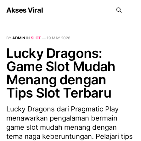
Akses Viral
BY
ADMIN
IN
SLOT
—
19 MAY 2026
Lucky Dragons:
Game Slot Mudah
Menang dengan
Tips Slot Terbaru
Lucky Dragons dari Pragmatic Play
menawarkan pengalaman bermain
game slot mudah menang dengan
tema naga keberuntungan. Pelajari tips