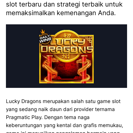
slot terbaru dan strategi terbaik untuk
memaksimalkan kemenangan Anda.
Lucky Dragons merupakan salah satu game slot
yang sedang naik daun dari provider ternama
Pragmatic Play. Dengan tema naga
keberuntungan yang kental dan grafis memukau,