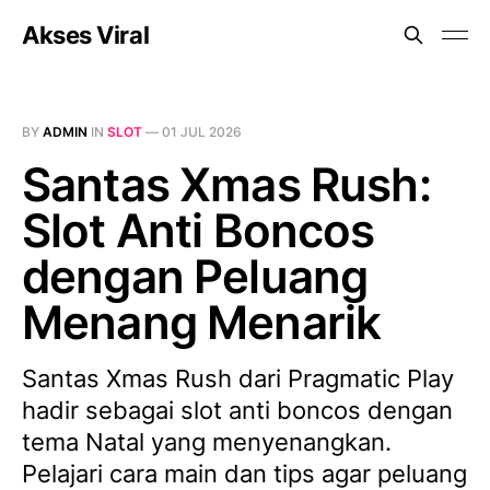
Akses Viral
BY
ADMIN
IN
SLOT
—
01 JUL 2026
Santas Xmas Rush:
Slot Anti Boncos
dengan Peluang
Menang Menarik
Santas Xmas Rush dari Pragmatic Play
hadir sebagai slot anti boncos dengan
tema Natal yang menyenangkan.
Pelajari cara main dan tips agar peluang