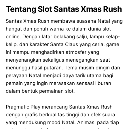
Tentang Slot Santas Xmas Rush
Santas Xmas Rush membawa suasana Natal yang
hangat dan penuh warna ke dalam dunia slot
online. Dengan latar belakang salju, lampu kelap-
kelip, dan karakter Santa Claus yang ceria, game
ini mampu menghadirkan atmosfer yang
menyenangkan sekaligus menegangkan saat
menunggu hasil putaran. Tema musim dingin dan
perayaan Natal menjadi daya tarik utama bagi
pemain yang ingin merasakan sensasi liburan
dalam bentuk permainan slot.
Pragmatic Play merancang Santas Xmas Rush
dengan grafis berkualitas tinggi dan efek suara
yang mendukung mood Natal. Animasi pada tiap