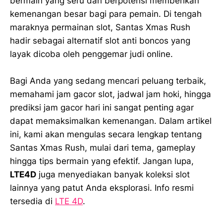
bermain yang seru dan berpotensi memberikan
kemenangan besar bagi para pemain. Di tengah
maraknya permainan slot, Santas Xmas Rush
hadir sebagai alternatif slot anti boncos yang
layak dicoba oleh penggemar judi online.
Bagi Anda yang sedang mencari peluang terbaik,
memahami jam gacor slot, jadwal jam hoki, hingga
prediksi jam gacor hari ini sangat penting agar
dapat memaksimalkan kemenangan. Dalam artikel
ini, kami akan mengulas secara lengkap tentang
Santas Xmas Rush, mulai dari tema, gameplay
hingga tips bermain yang efektif. Jangan lupa,
LTE4D
juga menyediakan banyak koleksi slot
lainnya yang patut Anda eksplorasi. Info resmi
tersedia di
LTE 4D
.