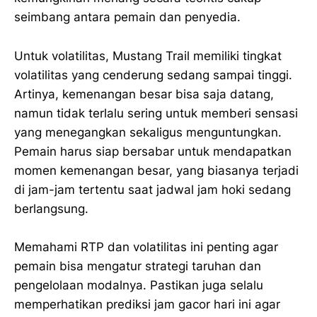
seimbang antara pemain dan penyedia.
Untuk volatilitas, Mustang Trail memiliki tingkat
volatilitas yang cenderung sedang sampai tinggi.
Artinya, kemenangan besar bisa saja datang,
namun tidak terlalu sering untuk memberi sensasi
yang menegangkan sekaligus menguntungkan.
Pemain harus siap bersabar untuk mendapatkan
momen kemenangan besar, yang biasanya terjadi
di jam-jam tertentu saat jadwal jam hoki sedang
berlangsung.
Memahami RTP dan volatilitas ini penting agar
pemain bisa mengatur strategi taruhan dan
pengelolaan modalnya. Pastikan juga selalu
memperhatikan prediksi jam gacor hari ini agar