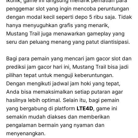
ikonik, game ini langsung menarik perhatian para
penggemar slot yang ingin mencoba peruntungan
dengan modal kecil seperti depo 5 ribu saja. Tidak
hanya menyuguhkan grafis yang menarik,
Mustang Trail juga menawarkan gameplay yang
seru dan peluang menang yang patut diantisipasi.
Bagi para pemain yang mencari jam gacor slot dan
prediksi jam gacor hari ini, Mustang Trail bisa jadi
pilihan tepat untuk menguji keberuntungan.
Dengan mengikuti jadwal jam hoki yang tepat,
Anda bisa memaksimalkan setiap putaran agar
hasilnya lebih optimal. Selain itu, bagi pemain
yang bergabung di platform
LTE4D
, game ini
semakin mudah diakses dan memberikan
pengalaman bermain yang nyaman dan
menyenangkan.