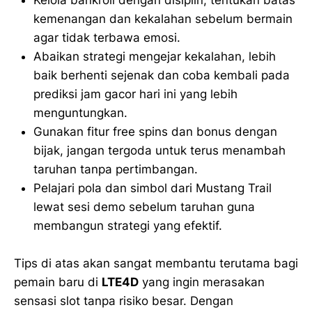
Kelola bankroll dengan disiplin; tentukan batas
kemenangan dan kekalahan sebelum bermain
agar tidak terbawa emosi.
Abaikan strategi mengejar kekalahan, lebih
baik berhenti sejenak dan coba kembali pada
prediksi jam gacor hari ini yang lebih
menguntungkan.
Gunakan fitur free spins dan bonus dengan
bijak, jangan tergoda untuk terus menambah
taruhan tanpa pertimbangan.
Pelajari pola dan simbol dari Mustang Trail
lewat sesi demo sebelum taruhan guna
membangun strategi yang efektif.
Tips di atas akan sangat membantu terutama bagi
pemain baru di
LTE4D
yang ingin merasakan
sensasi slot tanpa risiko besar. Dengan