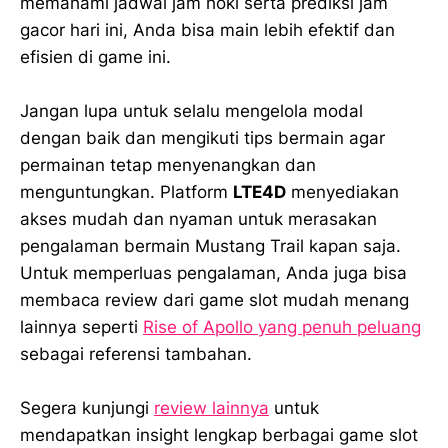
memahami jadwal jam hoki serta prediksi jam
gacor hari ini, Anda bisa main lebih efektif dan
efisien di game ini.
Jangan lupa untuk selalu mengelola modal
dengan baik dan mengikuti tips bermain agar
permainan tetap menyenangkan dan
menguntungkan. Platform
LTE4D
menyediakan
akses mudah dan nyaman untuk merasakan
pengalaman bermain Mustang Trail kapan saja.
Untuk memperluas pengalaman, Anda juga bisa
membaca review dari game slot mudah menang
lainnya seperti
Rise of Apollo yang penuh peluang
sebagai referensi tambahan.
Segera kunjungi
review lainnya
untuk
mendapatkan insight lengkap berbagai game slot