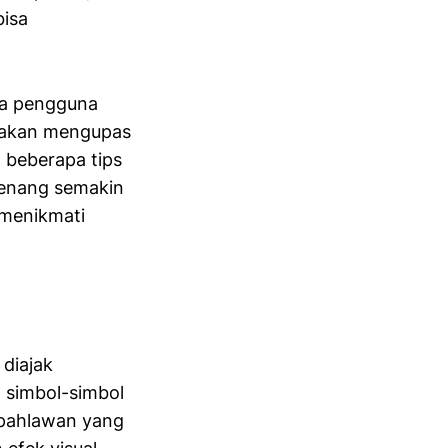
bisa
ara pengguna
a akan mengupas
a beberapa tips
menang semakin
 menikmati
diajak
 simbol-simbol
 pahlawan yang