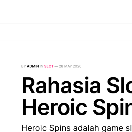
BY
ADMIN
IN
SLOT
—
28 MAY 2026
Rahasia Sl
Heroic Spi
Heroic Spins adalah game s