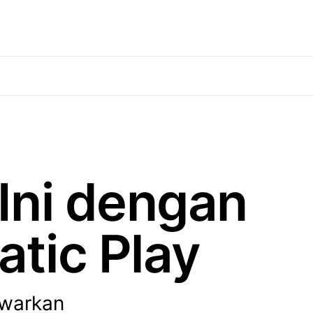
 Ini dengan
atic Play
awarkan