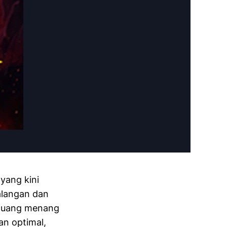
 yang kini
alangan dan
eluang menang
n optimal,