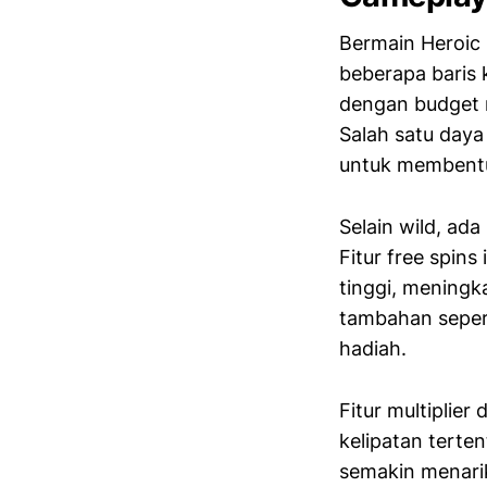
Bermain Heroic 
beberapa baris 
dengan budget 
Salah satu daya
untuk membent
Selain wild, ad
Fitur free spins
tinggi, meningk
tambahan seper
hadiah.
Fitur multiplie
kelipatan terten
semakin menari