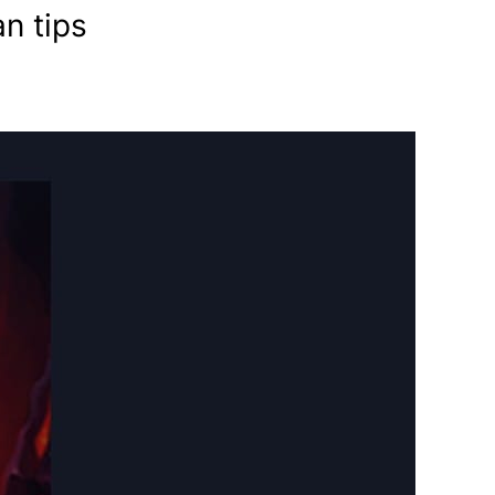
n tips