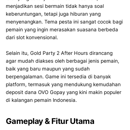
menjadikan sesi bermain tidak hanya soal
keberuntungan, tetapi juga hiburan yang
menyenangkan. Tema pesta ini sangat cocok bagi
pemain yang ingin merasakan suasana berbeda
dari slot konvensional.
Selain itu, Gold Party 2 After Hours dirancang
agar mudah diakses oleh berbagai jenis pemain,
baik yang baru maupun yang sudah
berpengalaman. Game ini tersedia di banyak
platform, termasuk yang mendukung kemudahan
deposit dana OVO Gopay yang kini makin populer
di kalangan pemain Indonesia.
Gameplay & Fitur Utama