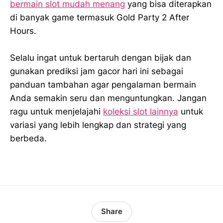
bermain slot mudah menang
yang bisa diterapkan
di banyak game termasuk Gold Party 2 After
Hours.
Selalu ingat untuk bertaruh dengan bijak dan
gunakan prediksi jam gacor hari ini sebagai
panduan tambahan agar pengalaman bermain
Anda semakin seru dan menguntungkan. Jangan
ragu untuk menjelajahi
koleksi slot lainnya
untuk
variasi yang lebih lengkap dan strategi yang
berbeda.
Share