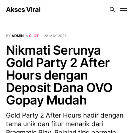
Akses Viral
BY
ADMIN
IN
SLOT
—
28 MAY 2026
Nikmati Serunya
Gold Party 2 After
Hours dengan
Deposit Dana OVO
Gopay Mudah
Gold Party 2 After Hours hadir dengan
tema unik dan fitur menarik dari
Pragmatic Play. Pelajari tips bermain