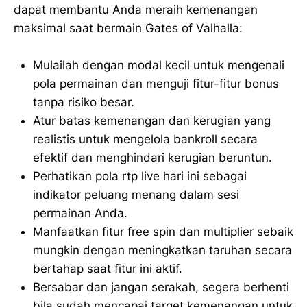
dapat membantu Anda meraih kemenangan
maksimal saat bermain Gates of Valhalla:
Mulailah dengan modal kecil untuk mengenali
pola permainan dan menguji fitur-fitur bonus
tanpa risiko besar.
Atur batas kemenangan dan kerugian yang
realistis untuk mengelola bankroll secara
efektif dan menghindari kerugian beruntun.
Perhatikan pola rtp live hari ini sebagai
indikator peluang menang dalam sesi
permainan Anda.
Manfaatkan fitur free spin dan multiplier sebaik
mungkin dengan meningkatkan taruhan secara
bertahap saat fitur ini aktif.
Bersabar dan jangan serakah, segera berhenti
bila sudah mencapai target kemenangan untuk