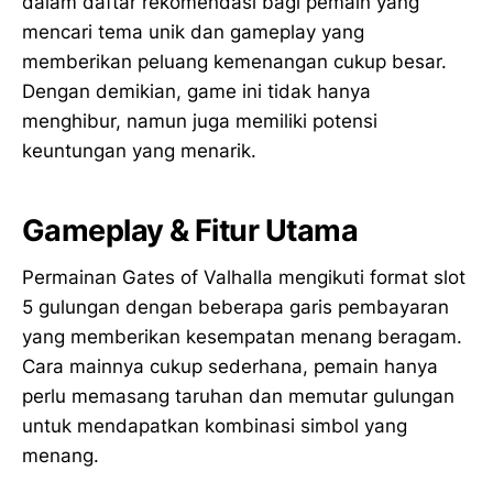
dalam daftar rekomendasi bagi pemain yang
mencari tema unik dan gameplay yang
memberikan peluang kemenangan cukup besar.
Dengan demikian, game ini tidak hanya
menghibur, namun juga memiliki potensi
keuntungan yang menarik.
Gameplay & Fitur Utama
Permainan Gates of Valhalla mengikuti format slot
5 gulungan dengan beberapa garis pembayaran
yang memberikan kesempatan menang beragam.
Cara mainnya cukup sederhana, pemain hanya
perlu memasang taruhan dan memutar gulungan
untuk mendapatkan kombinasi simbol yang
menang.