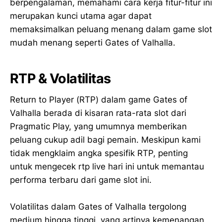
berpengalaman, memahami cara kerja fitur-fitur ini
merupakan kunci utama agar dapat
memaksimalkan peluang menang dalam game slot
mudah menang seperti Gates of Valhalla.
RTP & Volatilitas
Return to Player (RTP) dalam game Gates of
Valhalla berada di kisaran rata-rata slot dari
Pragmatic Play, yang umumnya memberikan
peluang cukup adil bagi pemain. Meskipun kami
tidak mengklaim angka spesifik RTP, penting
untuk mengecek rtp live hari ini untuk memantau
performa terbaru dari game slot ini.
Volatilitas dalam Gates of Valhalla tergolong
medium hingga tinggi, yang artinya kemenangan