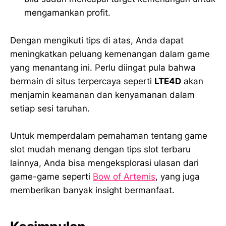
mengamankan profit.
Dengan mengikuti tips di atas, Anda dapat
meningkatkan peluang kemenangan dalam game
yang menantang ini. Perlu diingat pula bahwa
bermain di situs terpercaya seperti
LTE4D
akan
menjamin keamanan dan kenyamanan dalam
setiap sesi taruhan.
Untuk memperdalam pemahaman tentang game
slot mudah menang dengan tips slot terbaru
lainnya, Anda bisa mengeksplorasi ulasan dari
game-game seperti
Bow of Artemis
, yang juga
memberikan banyak insight bermanfaat.