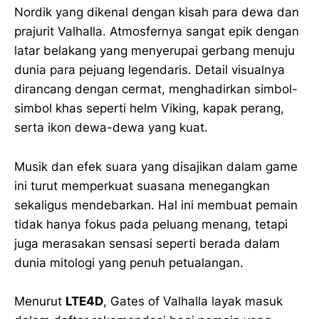
Nordik yang dikenal dengan kisah para dewa dan
prajurit Valhalla. Atmosfernya sangat epik dengan
latar belakang yang menyerupai gerbang menuju
dunia para pejuang legendaris. Detail visualnya
dirancang dengan cermat, menghadirkan simbol-
simbol khas seperti helm Viking, kapak perang,
serta ikon dewa-dewa yang kuat.
Musik dan efek suara yang disajikan dalam game
ini turut memperkuat suasana menegangkan
sekaligus mendebarkan. Hal ini membuat pemain
tidak hanya fokus pada peluang menang, tetapi
juga merasakan sensasi seperti berada dalam
dunia mitologi yang penuh petualangan.
Menurut
LTE4D
, Gates of Valhalla layak masuk