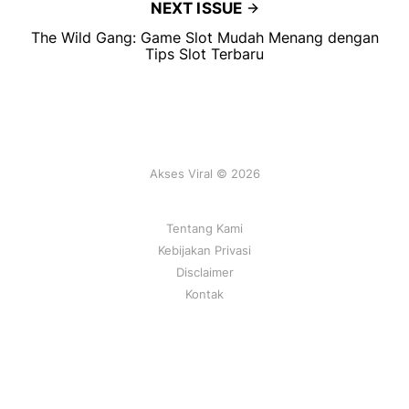
NEXT ISSUE
The Wild Gang: Game Slot Mudah Menang dengan
Tips Slot Terbaru
Akses Viral © 2026
Tentang Kami
Kebijakan Privasi
Disclaimer
Kontak