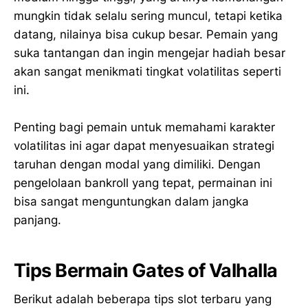
mungkin tidak selalu sering muncul, tetapi ketika
datang, nilainya bisa cukup besar. Pemain yang
suka tantangan dan ingin mengejar hadiah besar
akan sangat menikmati tingkat volatilitas seperti
ini.
Penting bagi pemain untuk memahami karakter
volatilitas ini agar dapat menyesuaikan strategi
taruhan dengan modal yang dimiliki. Dengan
pengelolaan bankroll yang tepat, permainan ini
bisa sangat menguntungkan dalam jangka
panjang.
Tips Bermain Gates of Valhalla
Berikut adalah beberapa tips slot terbaru yang