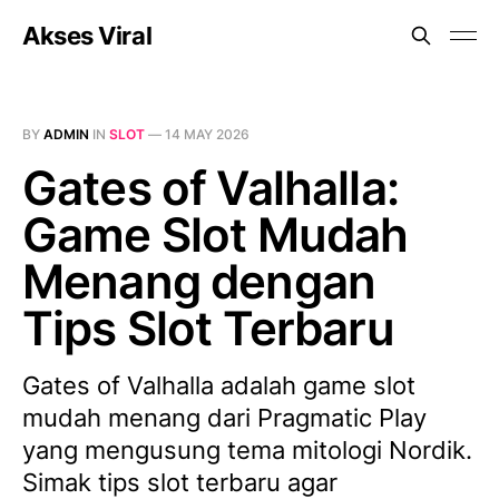
Akses Viral
BY
ADMIN
IN
SLOT
—
14 MAY 2026
Gates of Valhalla:
Game Slot Mudah
Menang dengan
Tips Slot Terbaru
Gates of Valhalla adalah game slot
mudah menang dari Pragmatic Play
yang mengusung tema mitologi Nordik.
Simak tips slot terbaru agar