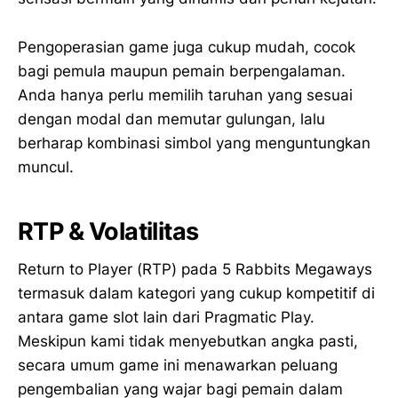
Pengoperasian game juga cukup mudah, cocok
bagi pemula maupun pemain berpengalaman.
Anda hanya perlu memilih taruhan yang sesuai
dengan modal dan memutar gulungan, lalu
berharap kombinasi simbol yang menguntungkan
muncul.
RTP & Volatilitas
Return to Player (RTP) pada 5 Rabbits Megaways
termasuk dalam kategori yang cukup kompetitif di
antara game slot lain dari Pragmatic Play.
Meskipun kami tidak menyebutkan angka pasti,
secara umum game ini menawarkan peluang
pengembalian yang wajar bagi pemain dalam