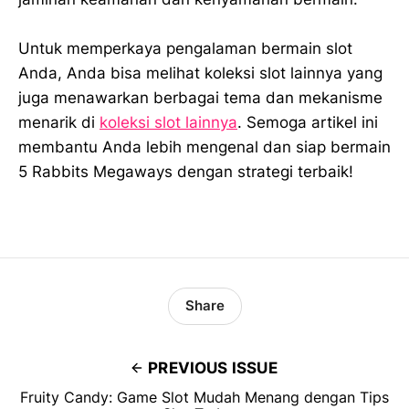
Untuk memperkaya pengalaman bermain slot
Anda, Anda bisa melihat koleksi slot lainnya yang
juga menawarkan berbagai tema dan mekanisme
menarik di
koleksi slot lainnya
. Semoga artikel ini
membantu Anda lebih mengenal dan siap bermain
5 Rabbits Megaways dengan strategi terbaik!
Share
PREVIOUS ISSUE
Fruity Candy: Game Slot Mudah Menang dengan Tips