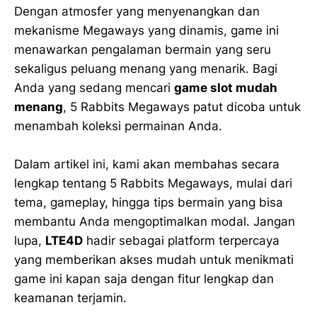
Dengan atmosfer yang menyenangkan dan
mekanisme Megaways yang dinamis, game ini
menawarkan pengalaman bermain yang seru
sekaligus peluang menang yang menarik. Bagi
Anda yang sedang mencari
game slot mudah
menang
, 5 Rabbits Megaways patut dicoba untuk
menambah koleksi permainan Anda.
Dalam artikel ini, kami akan membahas secara
lengkap tentang 5 Rabbits Megaways, mulai dari
tema, gameplay, hingga tips bermain yang bisa
membantu Anda mengoptimalkan modal. Jangan
lupa,
LTE4D
hadir sebagai platform terpercaya
yang memberikan akses mudah untuk menikmati
game ini kapan saja dengan fitur lengkap dan
keamanan terjamin.