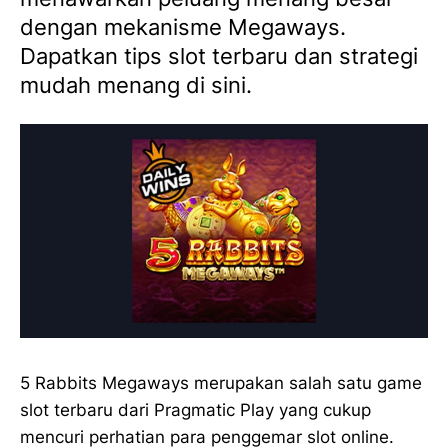
dengan mekanisme Megaways.
Dapatkan tips slot terbaru dan strategi
mudah menang di sini.
5 Rabbits Megaways merupakan salah satu game
slot terbaru dari Pragmatic Play yang cukup
mencuri perhatian para penggemar slot online.