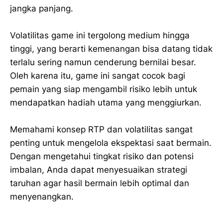
jangka panjang.
Volatilitas game ini tergolong medium hingga
tinggi, yang berarti kemenangan bisa datang tidak
terlalu sering namun cenderung bernilai besar.
Oleh karena itu, game ini sangat cocok bagi
pemain yang siap mengambil risiko lebih untuk
mendapatkan hadiah utama yang menggiurkan.
Memahami konsep RTP dan volatilitas sangat
penting untuk mengelola ekspektasi saat bermain.
Dengan mengetahui tingkat risiko dan potensi
imbalan, Anda dapat menyesuaikan strategi
taruhan agar hasil bermain lebih optimal dan
menyenangkan.