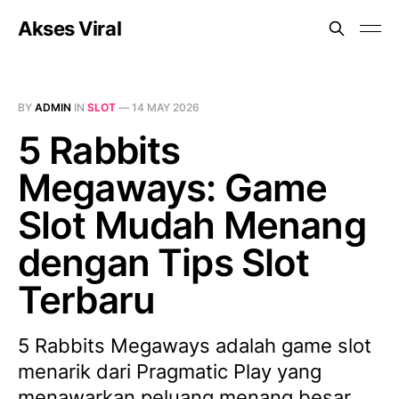
Akses Viral
BY
ADMIN
IN
SLOT
—
14 MAY 2026
5 Rabbits
Megaways: Game
Slot Mudah Menang
dengan Tips Slot
Terbaru
5 Rabbits Megaways adalah game slot
menarik dari Pragmatic Play yang
menawarkan peluang menang besar