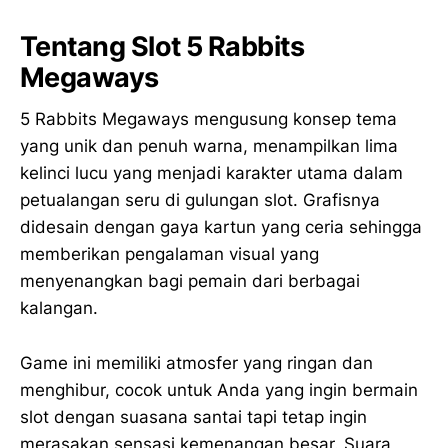
Tentang Slot 5 Rabbits
Megaways
5 Rabbits Megaways mengusung konsep tema
yang unik dan penuh warna, menampilkan lima
kelinci lucu yang menjadi karakter utama dalam
petualangan seru di gulungan slot. Grafisnya
didesain dengan gaya kartun yang ceria sehingga
memberikan pengalaman visual yang
menyenangkan bagi pemain dari berbagai
kalangan.
Game ini memiliki atmosfer yang ringan dan
menghibur, cocok untuk Anda yang ingin bermain
slot dengan suasana santai tapi tetap ingin
merasakan sensasi kemenangan besar. Suara