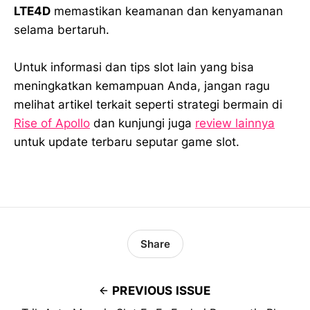
LTE4D
memastikan keamanan dan kenyamanan
selama bertaruh.
Untuk informasi dan tips slot lain yang bisa
meningkatkan kemampuan Anda, jangan ragu
melihat artikel terkait seperti strategi bermain di
Rise of Apollo
dan kunjungi juga
review lainnya
untuk update terbaru seputar game slot.
Share
PREVIOUS ISSUE