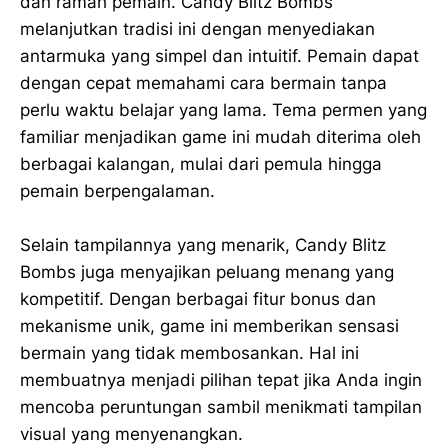
dan ramah pemain. Candy Blitz Bombs
melanjutkan tradisi ini dengan menyediakan
antarmuka yang simpel dan intuitif. Pemain dapat
dengan cepat memahami cara bermain tanpa
perlu waktu belajar yang lama. Tema permen yang
familiar menjadikan game ini mudah diterima oleh
berbagai kalangan, mulai dari pemula hingga
pemain berpengalaman.
Selain tampilannya yang menarik, Candy Blitz
Bombs juga menyajikan peluang menang yang
kompetitif. Dengan berbagai fitur bonus dan
mekanisme unik, game ini memberikan sensasi
bermain yang tidak membosankan. Hal ini
membuatnya menjadi pilihan tepat jika Anda ingin
mencoba peruntungan sambil menikmati tampilan
visual yang menyenangkan.