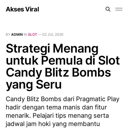
Akses Viral
BY
ADMIN
IN
SLOT
—
02 JUL 2026
Strategi Menang
untuk Pemula di Slot
Candy Blitz Bombs
yang Seru
Candy Blitz Bombs dari Pragmatic Play
hadir dengan tema manis dan fitur
menarik. Pelajari tips menang serta
jadwal jam hoki yang membantu