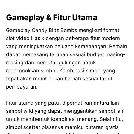
Gameplay & Fitur Utama
Gameplay Candy Blitz Bombs mengikuti format
slot video klasik dengan beberapa fitur modern
yang meningkatkan peluang kemenangan. Pemain
dapat memasang taruhan sesuai budget masing-
masing dan memutar gulungan untuk
mencocokkan simbol. Kombinasi simbol yang
tepat akan memberikan hadiah sesuai tabel
pembayaran.
Fitur utama yang patut diperhatikan antara lain
simbol wild yang dapat menggantikan simbol lain
untuk membentuk kombinasi menang. Selain itu,
simbol scatter biasanya memicu putaran gratis