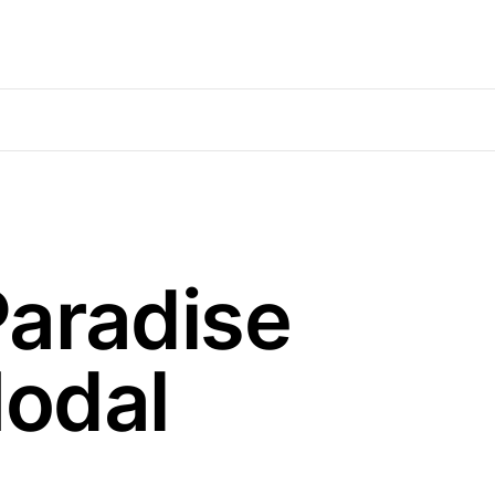
Paradise
odal