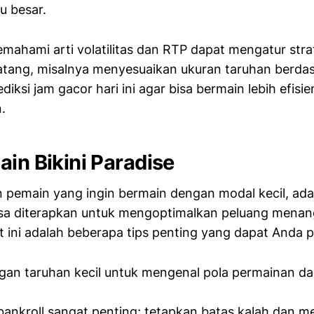
lu besar.
ahami arti volatilitas dan RTP dapat mengatur stra
atang, misalnya menyesuaikan ukuran taruhan berdas
diksi jam gacor hari ini agar bisa bermain lebih efisi
.
ain Bikini Paradise
 pemain yang ingin bermain dengan modal kecil, ad
isa diterapkan untuk mengoptimalkan peluang menang 
ut ini adalah beberapa tips penting yang dapat Anda 
gan taruhan kecil untuk mengenal pola permainan dan
ankroll sangat penting; tetapkan batas kalah dan m