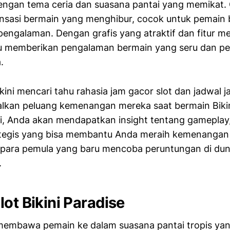
dengan tema ceria dan suasana pantai yang memikat.
sasi bermain yang menghibur, cocok untuk pemain
engalaman. Dengan grafis yang atraktif dan fitur men
 memberikan pengalaman bermain yang seru dan p
.
ini mencari tahu rahasia jam gacor slot dan jadwal 
lkan peluang kemenangan mereka saat bermain Bikin
 ini, Anda akan mendapatkan insight tentang gameplay,
rategis yang bisa membantu Anda meraih kemenangan
para pemula yang baru mencoba peruntungan di dunia
.
ot Bikini Paradise
 membawa pemain ke dalam suasana pantai tropis ya