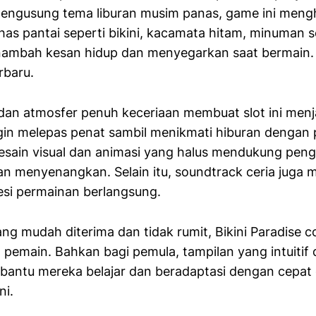
engusung tema liburan musim panas, game ini meng
has pantai seperti bikini, kacamata hitam, minuman 
nambah kesan hidup dan menyegarkan saat bermain.
rbaru.
dan atmosfer penuh keceriaan membuat slot ini menja
gin melepas penat sambil menikmati hiburan dengan 
sain visual dan animasi yang halus mendukung pen
n menyenangkan. Selain itu, soundtrack ceria jug
sesi permainan berlangsung.
g mudah diterima dan tidak rumit, Bikini Paradise 
pemain. Bahkan bagi pemula, tampilan yang intuitif
antu mereka belajar dan beradaptasi dengan cepat
ni.