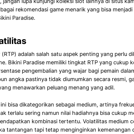
jangan lupa kunjungi koleksi slot lainnya di situs ka
agai rekomendasi game menarik yang bisa menjadi a
ikini Paradise.
tilitas
r (RTP) adalah salah satu aspek penting yang perlu di
e. Bikini Paradise memiliki tingkat RTP yang cukup k
sentase pengembalian yang wajar bagi pemain dala
un angka pastinya tidak diumumkan secara resmi, g
 yang menawarkan peluang menang yang adil.
 ini bisa dikategorikan sebagai medium, artinya freku
k terlalu sering namun nilai hadiahnya bisa cukup 
endapatkan kombinasi tertentu. Volatilitas medium 
ka tantangan tapi tetap menginginkan kemenangan d