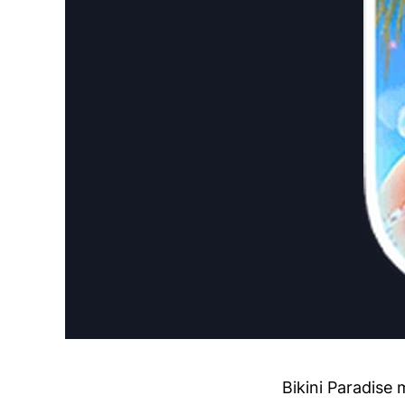
Bikini Paradise