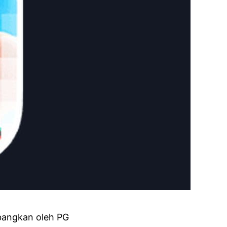
mbangkan oleh PG