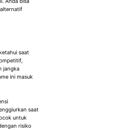
mi. Anda bisa
lternatif
ketahui saat
ompetitif,
m jangka
ame ini masuk
ensi
menggiurkan saat
cocok untuk
engan risiko