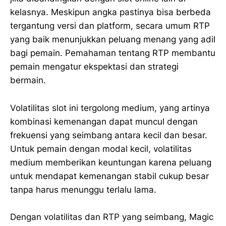
kelasnya. Meskipun angka pastinya bisa berbeda
tergantung versi dan platform, secara umum RTP
yang baik menunjukkan peluang menang yang adil
bagi pemain. Pemahaman tentang RTP membantu
pemain mengatur ekspektasi dan strategi
bermain.
Volatilitas slot ini tergolong medium, yang artinya
kombinasi kemenangan dapat muncul dengan
frekuensi yang seimbang antara kecil dan besar.
Untuk pemain dengan modal kecil, volatilitas
medium memberikan keuntungan karena peluang
untuk mendapat kemenangan stabil cukup besar
tanpa harus menunggu terlalu lama.
Dengan volatilitas dan RTP yang seimbang, Magic