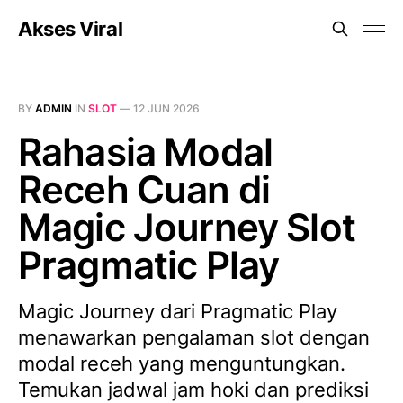
Akses Viral
BY
ADMIN
IN
SLOT
—
12 JUN 2026
Rahasia Modal
Receh Cuan di
Magic Journey Slot
Pragmatic Play
Magic Journey dari Pragmatic Play
menawarkan pengalaman slot dengan
modal receh yang menguntungkan.
Temukan jadwal jam hoki dan prediksi