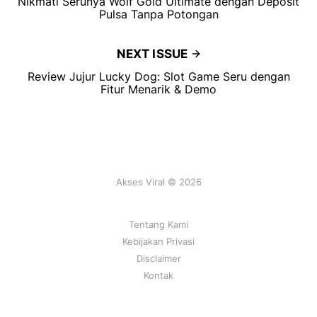
Nikmati Serunya Wolf Gold Ultimate dengan Deposit
Pulsa Tanpa Potongan
NEXT ISSUE
Review Jujur Lucky Dog: Slot Game Seru dengan
Fitur Menarik & Demo
Akses Viral © 2026
Tentang Kami
Kebijakan Privasi
Disclaimer
Kontak