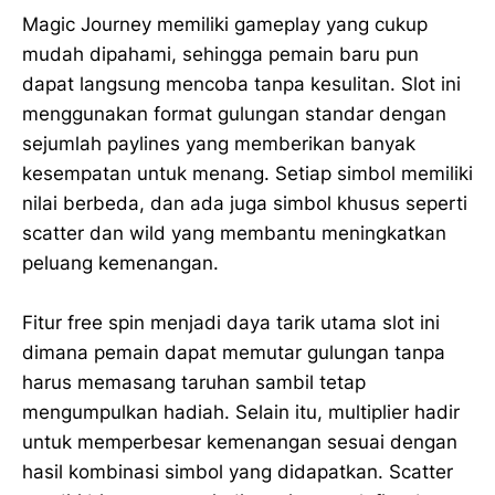
Magic Journey memiliki gameplay yang cukup
mudah dipahami, sehingga pemain baru pun
dapat langsung mencoba tanpa kesulitan. Slot ini
menggunakan format gulungan standar dengan
sejumlah paylines yang memberikan banyak
kesempatan untuk menang. Setiap simbol memiliki
nilai berbeda, dan ada juga simbol khusus seperti
scatter dan wild yang membantu meningkatkan
peluang kemenangan.
Fitur free spin menjadi daya tarik utama slot ini
dimana pemain dapat memutar gulungan tanpa
harus memasang taruhan sambil tetap
mengumpulkan hadiah. Selain itu, multiplier hadir
untuk memperbesar kemenangan sesuai dengan
hasil kombinasi simbol yang didapatkan. Scatter