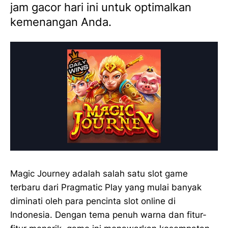
jam gacor hari ini untuk optimalkan
kemenangan Anda.
Magic Journey adalah salah satu slot game
terbaru dari Pragmatic Play yang mulai banyak
diminati oleh para pencinta slot online di
Indonesia. Dengan tema penuh warna dan fitur-