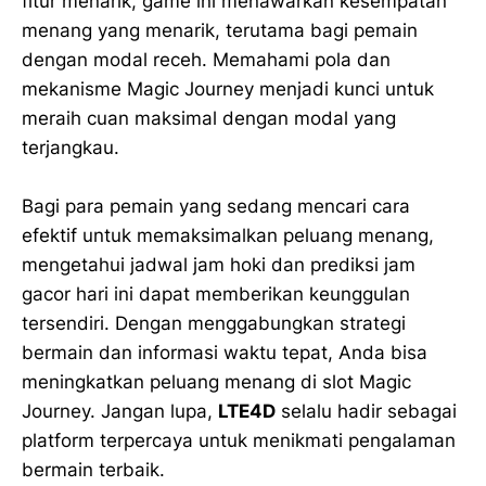
fitur menarik, game ini menawarkan kesempatan
menang yang menarik, terutama bagi pemain
dengan modal receh. Memahami pola dan
mekanisme Magic Journey menjadi kunci untuk
meraih cuan maksimal dengan modal yang
terjangkau.
Bagi para pemain yang sedang mencari cara
efektif untuk memaksimalkan peluang menang,
mengetahui jadwal jam hoki dan prediksi jam
gacor hari ini dapat memberikan keunggulan
tersendiri. Dengan menggabungkan strategi
bermain dan informasi waktu tepat, Anda bisa
meningkatkan peluang menang di slot Magic
Journey. Jangan lupa,
LTE4D
selalu hadir sebagai
platform terpercaya untuk menikmati pengalaman
bermain terbaik.