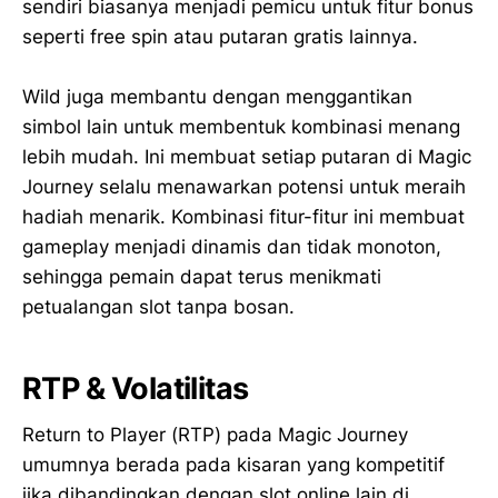
sendiri biasanya menjadi pemicu untuk fitur bonus
seperti free spin atau putaran gratis lainnya.
Wild juga membantu dengan menggantikan
simbol lain untuk membentuk kombinasi menang
lebih mudah. Ini membuat setiap putaran di Magic
Journey selalu menawarkan potensi untuk meraih
hadiah menarik. Kombinasi fitur-fitur ini membuat
gameplay menjadi dinamis dan tidak monoton,
sehingga pemain dapat terus menikmati
petualangan slot tanpa bosan.
RTP & Volatilitas
Return to Player (RTP) pada Magic Journey
umumnya berada pada kisaran yang kompetitif
jika dibandingkan dengan slot online lain di