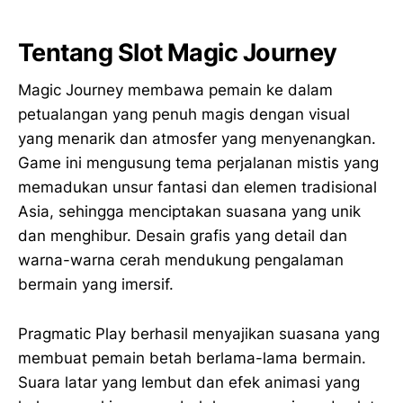
Tentang Slot Magic Journey
Magic Journey membawa pemain ke dalam
petualangan yang penuh magis dengan visual
yang menarik dan atmosfer yang menyenangkan.
Game ini mengusung tema perjalanan mistis yang
memadukan unsur fantasi dan elemen tradisional
Asia, sehingga menciptakan suasana yang unik
dan menghibur. Desain grafis yang detail dan
warna-warna cerah mendukung pengalaman
bermain yang imersif.
Pragmatic Play berhasil menyajikan suasana yang
membuat pemain betah berlama-lama bermain.
Suara latar yang lembut dan efek animasi yang