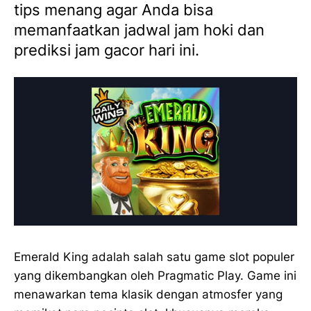
tips menang agar Anda bisa
memanfaatkan jadwal jam hoki dan
prediksi jam gacor hari ini.
Emerald King adalah salah satu game slot populer
yang dikembangkan oleh Pragmatic Play. Game ini
menawarkan tema klasik dengan atmosfer yang