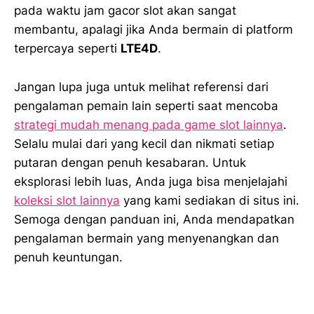
pada waktu jam gacor slot akan sangat
membantu, apalagi jika Anda bermain di platform
terpercaya seperti
LTE4D
.
Jangan lupa juga untuk melihat referensi dari
pengalaman pemain lain seperti saat mencoba
strategi mudah menang pada game slot lainnya
.
Selalu mulai dari yang kecil dan nikmati setiap
putaran dengan penuh kesabaran. Untuk
eksplorasi lebih luas, Anda juga bisa menjelajahi
koleksi slot lainnya
yang kami sediakan di situs ini.
Semoga dengan panduan ini, Anda mendapatkan
pengalaman bermain yang menyenangkan dan
penuh keuntungan.