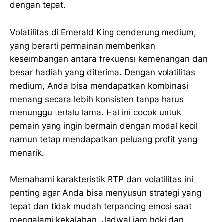
dengan tepat.
Volatilitas di Emerald King cenderung medium,
yang berarti permainan memberikan
keseimbangan antara frekuensi kemenangan dan
besar hadiah yang diterima. Dengan volatilitas
medium, Anda bisa mendapatkan kombinasi
menang secara lebih konsisten tanpa harus
menunggu terlalu lama. Hal ini cocok untuk
pemain yang ingin bermain dengan modal kecil
namun tetap mendapatkan peluang profit yang
menarik.
Memahami karakteristik RTP dan volatilitas ini
penting agar Anda bisa menyusun strategi yang
tepat dan tidak mudah terpancing emosi saat
mengalami kekalahan. Jadwal jam hoki dan