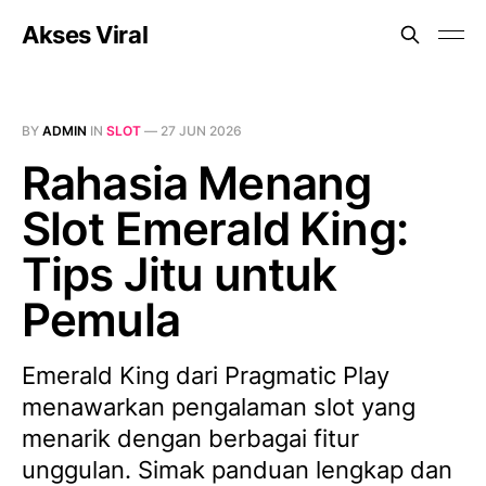
Akses Viral
BY
ADMIN
IN
SLOT
—
27 JUN 2026
Rahasia Menang
Slot Emerald King:
Tips Jitu untuk
Pemula
Emerald King dari Pragmatic Play
menawarkan pengalaman slot yang
menarik dengan berbagai fitur
unggulan. Simak panduan lengkap dan