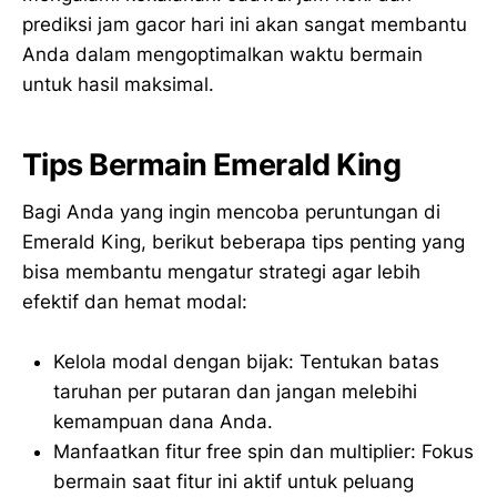
prediksi jam gacor hari ini akan sangat membantu
Anda dalam mengoptimalkan waktu bermain
untuk hasil maksimal.
Tips Bermain Emerald King
Bagi Anda yang ingin mencoba peruntungan di
Emerald King, berikut beberapa tips penting yang
bisa membantu mengatur strategi agar lebih
efektif dan hemat modal:
Kelola modal dengan bijak: Tentukan batas
taruhan per putaran dan jangan melebihi
kemampuan dana Anda.
Manfaatkan fitur free spin dan multiplier: Fokus
bermain saat fitur ini aktif untuk peluang