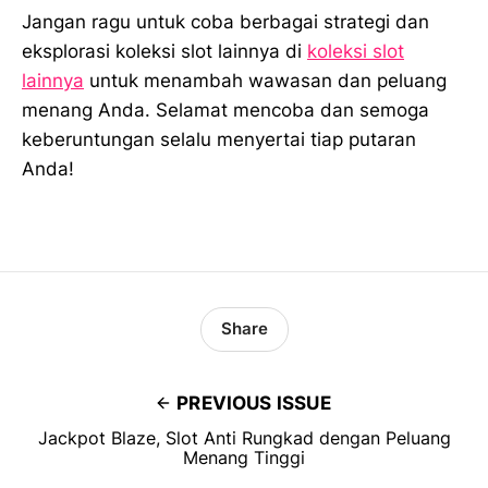
Jangan ragu untuk coba berbagai strategi dan
eksplorasi koleksi slot lainnya di
koleksi slot
lainnya
untuk menambah wawasan dan peluang
menang Anda. Selamat mencoba dan semoga
keberuntungan selalu menyertai tiap putaran
Anda!
Share
PREVIOUS ISSUE
Jackpot Blaze, Slot Anti Rungkad dengan Peluang
Menang Tinggi