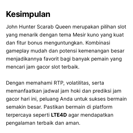
Kesimpulan
John Hunter Scarab Queen merupakan pilihan slot
yang menarik dengan tema Mesir kuno yang kuat
dan fitur bonus menguntungkan. Kombinasi
gameplay mudah dan potensi kemenangan besar
menjadikannya favorit bagi banyak pemain yang
mencari jam gacor slot terbaik.
Dengan memahami RTP, volatilitas, serta
memanfaatkan jadwal jam hoki dan prediksi jam
gacor hari ini, peluang Anda untuk sukses bermain
semakin besar. Pastikan bermain di platform
terpercaya seperti
LTE4D
agar mendapatkan
pengalaman terbaik dan aman.