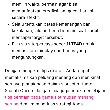
memilih waktu bermain agar bisa
memanfaatkan prediksi jam gacor hari ini
secara efektif.
Selalu tentukan batas kemenangan dan
kekalahan, lalu berhenti bermain saat sudah
mencapai target tersebut.
Pilih situs terpercaya seperti
LTE4D
untuk
memastikan fair play dan bonus yang
menguntungkan.
Dengan mengikuti tips di atas, Anda dapat
memaksimalkan peluang menang dan menikmati
serunya petualangan dalam slot John Hunter
Scarab Queen. Jangan lupa juga untuk menjelajahi
tips bermain pada game slot mudah menang
serupa
demi memperluas strategi Anda.