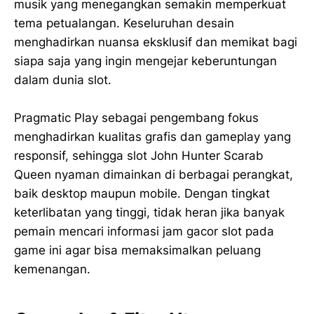
musik yang menegangkan semakin memperkuat
tema petualangan. Keseluruhan desain
menghadirkan nuansa eksklusif dan memikat bagi
siapa saja yang ingin mengejar keberuntungan
dalam dunia slot.
Pragmatic Play sebagai pengembang fokus
menghadirkan kualitas grafis dan gameplay yang
responsif, sehingga slot John Hunter Scarab
Queen nyaman dimainkan di berbagai perangkat,
baik desktop maupun mobile. Dengan tingkat
keterlibatan yang tinggi, tidak heran jika banyak
pemain mencari informasi jam gacor slot pada
game ini agar bisa memaksimalkan peluang
kemenangan.