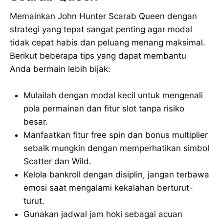
Memainkan John Hunter Scarab Queen dengan
strategi yang tepat sangat penting agar modal
tidak cepat habis dan peluang menang maksimal.
Berikut beberapa tips yang dapat membantu
Anda bermain lebih bijak:
Mulailah dengan modal kecil untuk mengenali
pola permainan dan fitur slot tanpa risiko
besar.
Manfaatkan fitur free spin dan bonus multiplier
sebaik mungkin dengan memperhatikan simbol
Scatter dan Wild.
Kelola bankroll dengan disiplin, jangan terbawa
emosi saat mengalami kekalahan berturut-
turut.
Gunakan jadwal jam hoki sebagai acuan