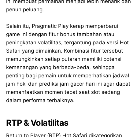
ini membuat permainan menjadi lebih menarik dan
penuh peluang.
Selain itu, Pragmatic Play kerap memperbarui
game ini dengan fitur bonus tambahan atau
peningkatan volatilitas, tergantung pada versi Hot
Safari yang dimainkan. Kombinasi fitur tersebut
memungkinkan setiap putaran memiliki potensi
kemenangan yang berbeda-beda, sehingga
penting bagi pemain untuk memperhatikan jadwal
jam hoki dan prediksi jam gacor hari ini agar dapat
memanfaatkan momen tepat saat slot sedang
dalam performa terbaiknya.
RTP & Volatilitas
Return to Player (RTP) Hot Safari dikategorikan