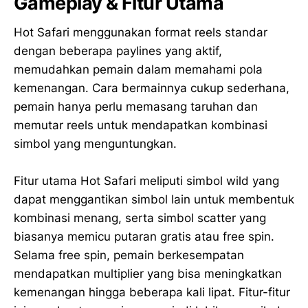
Gameplay & Fitur Utama
Hot Safari menggunakan format reels standar
dengan beberapa paylines yang aktif,
memudahkan pemain dalam memahami pola
kemenangan. Cara bermainnya cukup sederhana,
pemain hanya perlu memasang taruhan dan
memutar reels untuk mendapatkan kombinasi
simbol yang menguntungkan.
Fitur utama Hot Safari meliputi simbol wild yang
dapat menggantikan simbol lain untuk membentuk
kombinasi menang, serta simbol scatter yang
biasanya memicu putaran gratis atau free spin.
Selama free spin, pemain berkesempatan
mendapatkan multiplier yang bisa meningkatkan
kemenangan hingga beberapa kali lipat. Fitur-fitur