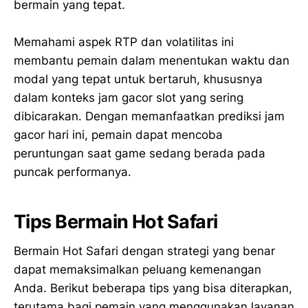
bermain yang tepat.
Memahami aspek RTP dan volatilitas ini
membantu pemain dalam menentukan waktu dan
modal yang tepat untuk bertaruh, khususnya
dalam konteks jam gacor slot yang sering
dibicarakan. Dengan memanfaatkan prediksi jam
gacor hari ini, pemain dapat mencoba
peruntungan saat game sedang berada pada
puncak performanya.
Tips Bermain Hot Safari
Bermain Hot Safari dengan strategi yang benar
dapat memaksimalkan peluang kemenangan
Anda. Berikut beberapa tips yang bisa diterapkan,
terutama bagi pemain yang menggunakan layanan