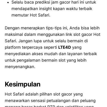
Selalu baca prediksi jam gacor hari ini untuk
mendapatkan insight kapan waktu terbaik
memutar Hot Safari.
Dengan menerapkan tips-tips ini, Anda bisa lebih
maksimal dalam menggunakan link slot gacor Hot
Safari. Jangan lupa untuk selalu bermain di
platform terpercaya seperti
LTE4D
yang
menyediakan akses mudah dan layanan terbaik
untuk pengalaman bermain slot yang lebih
menyenangkan.
Kesimpulan
Hot Safari adalah pilihan slot gacor yang
menawarkan sensasi petualangan dan peluang