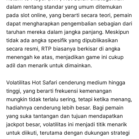
dalam rentang standar yang umum ditemukan
pada slot online, yang berarti secara teori, pemain
dapat mengharapkan pengembalian sebagian dari
taruhan mereka dalam jangka panjang. Meskipun
tidak ada angka spesifik yang dipublikasikan
secara resmi, RTP biasanya berkisar di angka
menengah ke atas, menjadikan game ini cukup
adil dan menarik untuk dimainkan.
Volatilitas Hot Safari cenderung medium hingga
tinggi, yang berarti frekuensi kemenangan
mungkin tidak terlalu sering, tetapi ketika menang,
hadiahnya cenderung lebih besar. Bagi pemain
yang suka tantangan dan tujuan mendapatkan
jackpot besar, volatilitas ini menjadi titik menarik
untuk diikuti, terutama dengan dukungan strategi