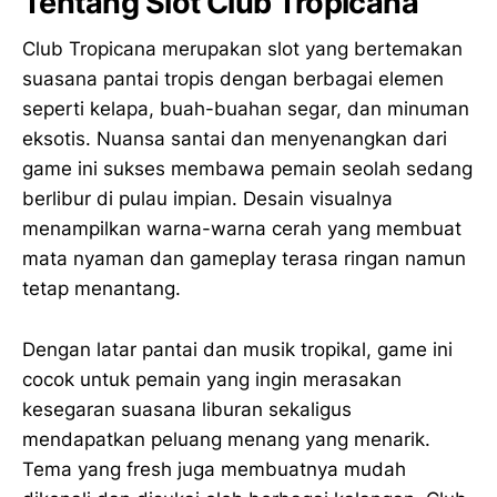
Tentang Slot Club Tropicana
Club Tropicana merupakan slot yang bertemakan
suasana pantai tropis dengan berbagai elemen
seperti kelapa, buah-buahan segar, dan minuman
eksotis. Nuansa santai dan menyenangkan dari
game ini sukses membawa pemain seolah sedang
berlibur di pulau impian. Desain visualnya
menampilkan warna-warna cerah yang membuat
mata nyaman dan gameplay terasa ringan namun
tetap menantang.
Dengan latar pantai dan musik tropikal, game ini
cocok untuk pemain yang ingin merasakan
kesegaran suasana liburan sekaligus
mendapatkan peluang menang yang menarik.
Tema yang fresh juga membuatnya mudah