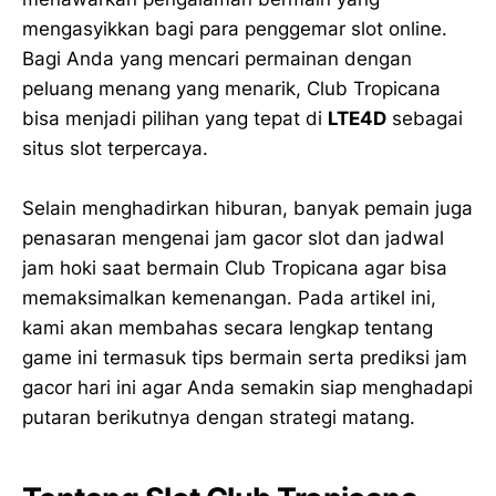
mengasyikkan bagi para penggemar slot online.
Bagi Anda yang mencari permainan dengan
peluang menang yang menarik, Club Tropicana
bisa menjadi pilihan yang tepat di
LTE4D
sebagai
situs slot terpercaya.
Selain menghadirkan hiburan, banyak pemain juga
penasaran mengenai jam gacor slot dan jadwal
jam hoki saat bermain Club Tropicana agar bisa
memaksimalkan kemenangan. Pada artikel ini,
kami akan membahas secara lengkap tentang
game ini termasuk tips bermain serta prediksi jam
gacor hari ini agar Anda semakin siap menghadapi
putaran berikutnya dengan strategi matang.