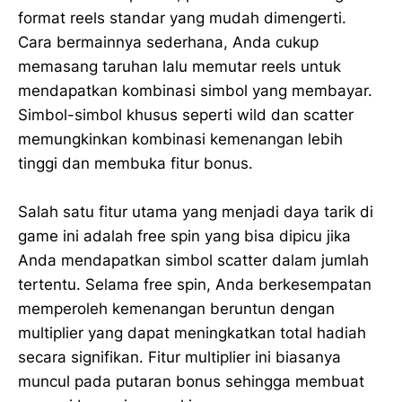
format reels standar yang mudah dimengerti.
Cara bermainnya sederhana, Anda cukup
memasang taruhan lalu memutar reels untuk
mendapatkan kombinasi simbol yang membayar.
Simbol-simbol khusus seperti wild dan scatter
memungkinkan kombinasi kemenangan lebih
tinggi dan membuka fitur bonus.
Salah satu fitur utama yang menjadi daya tarik di
game ini adalah free spin yang bisa dipicu jika
Anda mendapatkan simbol scatter dalam jumlah
tertentu. Selama free spin, Anda berkesempatan
memperoleh kemenangan beruntun dengan
multiplier yang dapat meningkatkan total hadiah
secara signifikan. Fitur multiplier ini biasanya
muncul pada putaran bonus sehingga membuat