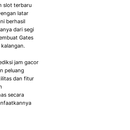
 slot terbaru
Dengan latar
i berhasil
anya dari segi
membuat Gates
 kalangan.
diksi jam gacor
an peluang
litas dan fitur
h
has secara
anfaatkannya