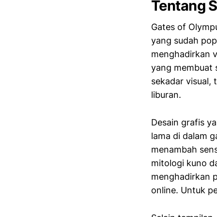
Tentang S
Gates of Olympu
yang sudah popul
menghadirkan ve
yang membuat s
sekadar visual,
liburan.
Desain grafis 
lama di dalam g
menambah sens
mitologi kuno 
menghadirkan p
online. Untuk p