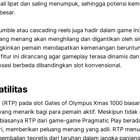
i-kali lipat dan saling menumpuk, sehingga potensi k
besar.
r tumble atau cascading reels juga hadir dalam game in
ang menang akan menghilang dan digantikan oleh si
ngkinkan pemain mendapatkan kemenangan beruntun
fitur ini dirancang agar gameplay terasa dinamis dan
asi berbeda dibandingkan slot konvensional.
tilitas
r (RTP) pada slot Gates of Olympus Xmas 1000 bias
yang menarik bagi para pemain aktif. Meskipun tida
, biasanya RTP dari game-game Pragmatic Play berada
tri, memberikan peluang menang yang adil. RTP men
embalian teoretis dari taruhan dalam jangka panjang