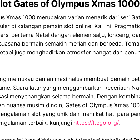
lot Gates of Olympus Xmas 1000
s Xmas 1000 merupakan varian menarik dari seri Ga
er di kalangan pemain slot online. Kali ini, Pragmati
rsi bertema Natal dengan elemen salju, lonceng, d
uasana bermain semakin meriah dan berbeda. Tema 
 tetapi juga menghadirkan atmosfer hangat dan pen
yang memukau dan animasi halus membuat pemain be
ame. Suara latar yang menggambarkan keceriaan Nat
asi menyenangkan selama bermain. Dengan kombina
dan nuansa musim dingin, Gates of Olympus Xmas 1
engalaman slot yang unik dan memikat hati para pe
engalaman terbaik, kunjungi
https://ltego.org/
.