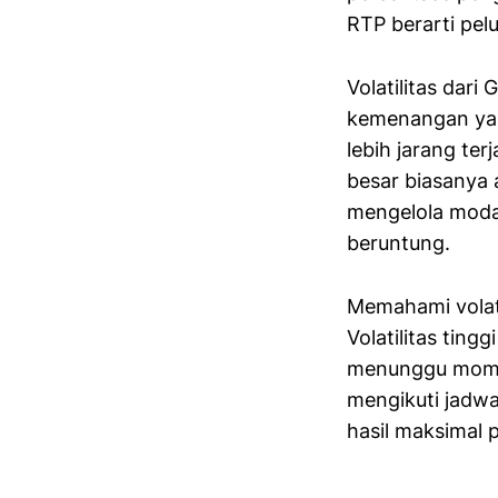
RTP berarti pel
Volatilitas dar
kemenangan yang
lebih jarang te
besar biasanya a
mengelola moda
beruntung.
Memahami volati
Volatilitas tin
menunggu momen
mengikuti jadwa
hasil maksimal 