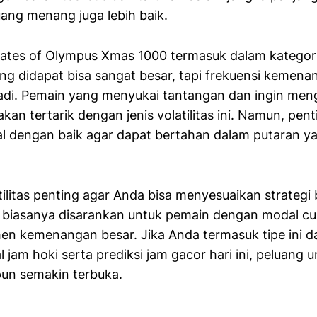
uang menang juga lebih baik.
i Gates of Olympus Xmas 1000 termasuk dalam kategori 
 didapat bisa sangat besar, tapi frekuensi kemenan
rjadi. Pemain yang menyukai tantangan dan ingin men
kan tertarik dengan jenis volatilitas ini. Namun, pen
l dengan baik agar dapat bertahan dalam putaran y
litas penting agar Anda bisa menyesuaikan strategi 
ggi biasanya disarankan untuk pemain dengan modal c
 kemenangan besar. Jika Anda termasuk tipe ini da
l jam hoki serta prediksi jam gacor hari ini, peluang
pun semakin terbuka.