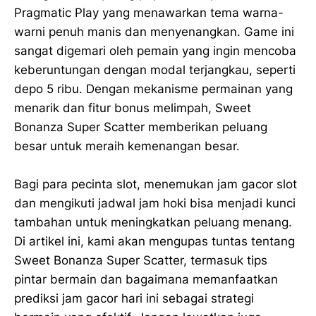
Pragmatic Play yang menawarkan tema warna-
warni penuh manis dan menyenangkan. Game ini
sangat digemari oleh pemain yang ingin mencoba
keberuntungan dengan modal terjangkau, seperti
depo 5 ribu. Dengan mekanisme permainan yang
menarik dan fitur bonus melimpah, Sweet
Bonanza Super Scatter memberikan peluang
besar untuk meraih kemenangan besar.
Bagi para pecinta slot, menemukan jam gacor slot
dan mengikuti jadwal jam hoki bisa menjadi kunci
tambahan untuk meningkatkan peluang menang.
Di artikel ini, kami akan mengupas tuntas tentang
Sweet Bonanza Super Scatter, termasuk tips
pintar bermain dan bagaimana memanfaatkan
prediksi jam gacor hari ini sebagai strategi