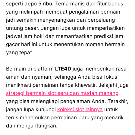
seperti depo 5 ribu. Tema manis dan fitur bonus
yang melimpah membuat pengalaman bermain
jadi semakin menyenangkan dan berpeluang
untung besar. Jangan lupa untuk memperhatikan
jadwal jam hoki dan memanfaatkan prediksi jam
gacor hari ini untuk menentukan momen bermain
yang tepat.
Bermain di platform
LTE4D
juga memberikan rasa
aman dan nyaman, sehingga Anda bisa fokus
menikmati permainan tanpa khawatir. Jelajahi juga
strategi bermain slot seru dan mudah menang
yang bisa melengkapi pengalaman Anda. Terakhir,
jangan lupa kunjungi
koleksi slot lainnya
untuk
terus menemukan permainan baru yang menarik
dan menguntungkan.