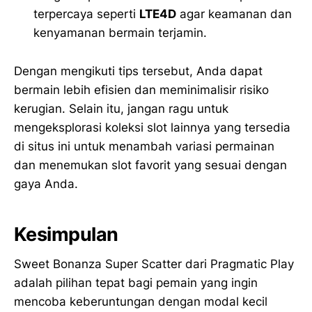
terpercaya seperti
LTE4D
agar keamanan dan
kenyamanan bermain terjamin.
Dengan mengikuti tips tersebut, Anda dapat
bermain lebih efisien dan meminimalisir risiko
kerugian. Selain itu, jangan ragu untuk
mengeksplorasi koleksi slot lainnya yang tersedia
di situs ini untuk menambah variasi permainan
dan menemukan slot favorit yang sesuai dengan
gaya Anda.
Kesimpulan
Sweet Bonanza Super Scatter dari Pragmatic Play
adalah pilihan tepat bagi pemain yang ingin
mencoba keberuntungan dengan modal kecil