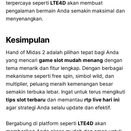
terpercaya seperti
LTE4D
akan membuat
pengalaman bermain Anda semakin maksimal dan
menyenangkan.
Kesimpulan
Hand of Midas 2 adalah pilihan tepat bagi Anda
yang mencari
game slot mudah menang
dengan
tema menarik dan fitur lengkap. Dengan berbagai
mekanisme seperti free spin, simbol wild, dan
multiplier, peluang meraih kemenangan besar
semakin terbuka lebar. Ingat untuk terus mengikuti
tips slot terbaru
dan memantau
rtp live hari ini
agar strategi Anda selalu update dan efektif.
Bergabung di platform seperti
LTE4D
akan