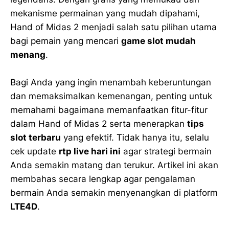
mekanisme permainan yang mudah dipahami,
Hand of Midas 2 menjadi salah satu pilihan utama
bagi pemain yang mencari
game slot mudah
menang
.
Bagi Anda yang ingin menambah keberuntungan
dan memaksimalkan kemenangan, penting untuk
memahami bagaimana memanfaatkan fitur-fitur
dalam Hand of Midas 2 serta menerapkan
tips
slot terbaru
yang efektif. Tidak hanya itu, selalu
cek update
rtp live hari ini
agar strategi bermain
Anda semakin matang dan terukur. Artikel ini akan
membahas secara lengkap agar pengalaman
bermain Anda semakin menyenangkan di platform
LTE4D
.