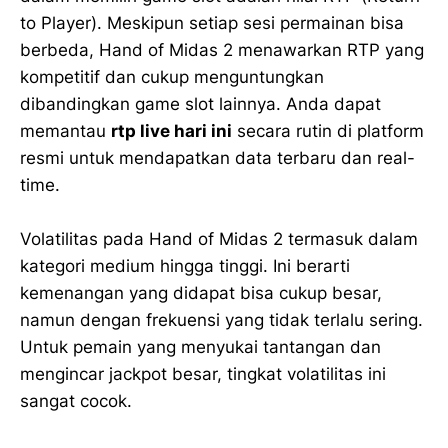
to Player). Meskipun setiap sesi permainan bisa
berbeda, Hand of Midas 2 menawarkan RTP yang
kompetitif dan cukup menguntungkan
dibandingkan game slot lainnya. Anda dapat
memantau
rtp live hari ini
secara rutin di platform
resmi untuk mendapatkan data terbaru dan real-
time.
Volatilitas pada Hand of Midas 2 termasuk dalam
kategori medium hingga tinggi. Ini berarti
kemenangan yang didapat bisa cukup besar,
namun dengan frekuensi yang tidak terlalu sering.
Untuk pemain yang menyukai tantangan dan
mengincar jackpot besar, tingkat volatilitas ini
sangat cocok.