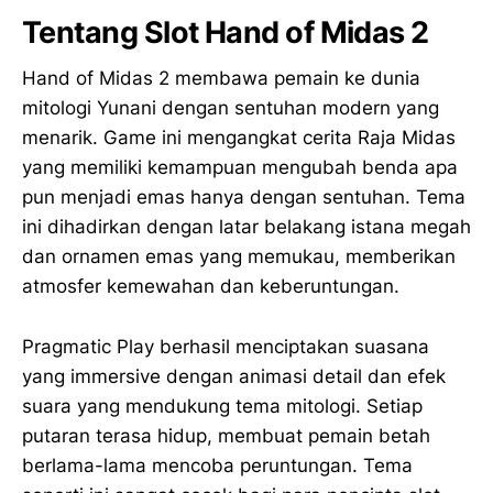
Tentang Slot Hand of Midas 2
Hand of Midas 2 membawa pemain ke dunia
mitologi Yunani dengan sentuhan modern yang
menarik. Game ini mengangkat cerita Raja Midas
yang memiliki kemampuan mengubah benda apa
pun menjadi emas hanya dengan sentuhan. Tema
ini dihadirkan dengan latar belakang istana megah
dan ornamen emas yang memukau, memberikan
atmosfer kemewahan dan keberuntungan.
Pragmatic Play berhasil menciptakan suasana
yang immersive dengan animasi detail dan efek
suara yang mendukung tema mitologi. Setiap
putaran terasa hidup, membuat pemain betah
berlama-lama mencoba peruntungan. Tema