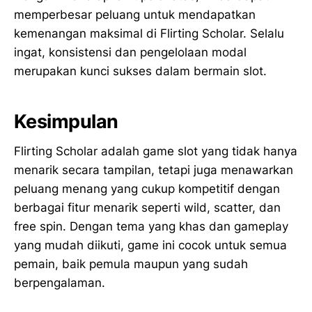
memperbesar peluang untuk mendapatkan
kemenangan maksimal di Flirting Scholar. Selalu
ingat, konsistensi dan pengelolaan modal
merupakan kunci sukses dalam bermain slot.
Kesimpulan
Flirting Scholar adalah game slot yang tidak hanya
menarik secara tampilan, tetapi juga menawarkan
peluang menang yang cukup kompetitif dengan
berbagai fitur menarik seperti wild, scatter, dan
free spin. Dengan tema yang khas dan gameplay
yang mudah diikuti, game ini cocok untuk semua
pemain, baik pemula maupun yang sudah
berpengalaman.