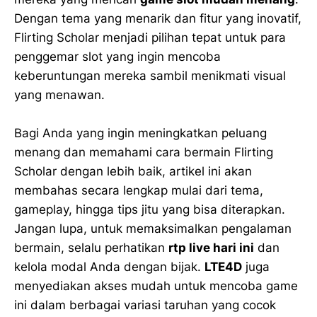
Dengan tema yang menarik dan fitur yang inovatif,
Flirting Scholar menjadi pilihan tepat untuk para
penggemar slot yang ingin mencoba
keberuntungan mereka sambil menikmati visual
yang menawan.
Bagi Anda yang ingin meningkatkan peluang
menang dan memahami cara bermain Flirting
Scholar dengan lebih baik, artikel ini akan
membahas secara lengkap mulai dari tema,
gameplay, hingga tips jitu yang bisa diterapkan.
Jangan lupa, untuk memaksimalkan pengalaman
bermain, selalu perhatikan
rtp live hari ini
dan
kelola modal Anda dengan bijak.
LTE4D
juga
menyediakan akses mudah untuk mencoba game
ini dalam berbagai variasi taruhan yang cocok