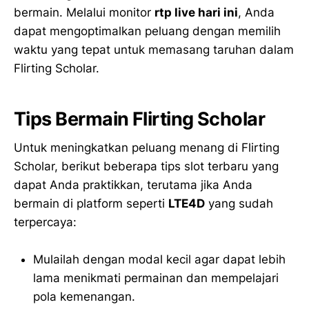
bermain. Melalui monitor
rtp live hari ini
, Anda
dapat mengoptimalkan peluang dengan memilih
waktu yang tepat untuk memasang taruhan dalam
Flirting Scholar.
Tips Bermain Flirting Scholar
Untuk meningkatkan peluang menang di Flirting
Scholar, berikut beberapa tips slot terbaru yang
dapat Anda praktikkan, terutama jika Anda
bermain di platform seperti
LTE4D
yang sudah
terpercaya:
Mulailah dengan modal kecil agar dapat lebih
lama menikmati permainan dan mempelajari
pola kemenangan.