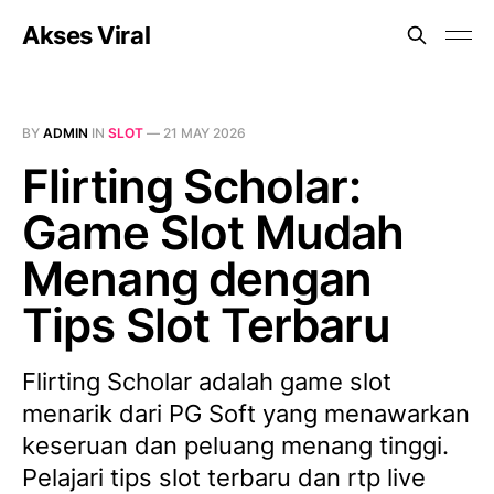
Akses Viral
BY
ADMIN
IN
SLOT
—
21 MAY 2026
Flirting Scholar:
Game Slot Mudah
Menang dengan
Tips Slot Terbaru
Flirting Scholar adalah game slot
menarik dari PG Soft yang menawarkan
keseruan dan peluang menang tinggi.
Pelajari tips slot terbaru dan rtp live