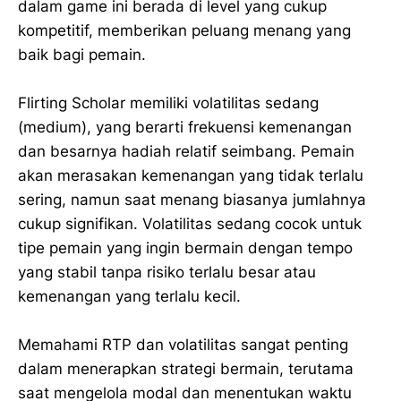
dalam game ini berada di level yang cukup
kompetitif, memberikan peluang menang yang
baik bagi pemain.
Flirting Scholar memiliki volatilitas sedang
(medium), yang berarti frekuensi kemenangan
dan besarnya hadiah relatif seimbang. Pemain
akan merasakan kemenangan yang tidak terlalu
sering, namun saat menang biasanya jumlahnya
cukup signifikan. Volatilitas sedang cocok untuk
tipe pemain yang ingin bermain dengan tempo
yang stabil tanpa risiko terlalu besar atau
kemenangan yang terlalu kecil.
Memahami RTP dan volatilitas sangat penting
dalam menerapkan strategi bermain, terutama
saat mengelola modal dan menentukan waktu