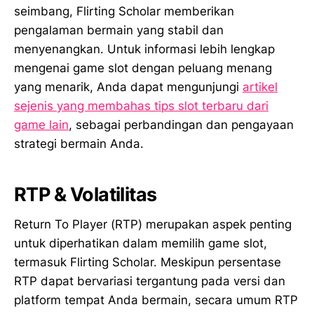
seimbang, Flirting Scholar memberikan
pengalaman bermain yang stabil dan
menyenangkan. Untuk informasi lebih lengkap
mengenai game slot dengan peluang menang
yang menarik, Anda dapat mengunjungi
artikel
sejenis yang membahas tips slot terbaru dari
game lain
, sebagai perbandingan dan pengayaan
strategi bermain Anda.
RTP & Volatilitas
Return To Player (RTP) merupakan aspek penting
untuk diperhatikan dalam memilih game slot,
termasuk Flirting Scholar. Meskipun persentase
RTP dapat bervariasi tergantung pada versi dan
platform tempat Anda bermain, secara umum RTP