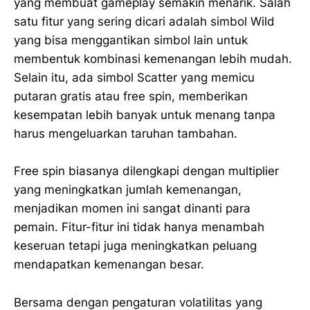
yang membuat gameplay semakin menarik. Salah
satu fitur yang sering dicari adalah simbol Wild
yang bisa menggantikan simbol lain untuk
membentuk kombinasi kemenangan lebih mudah.
Selain itu, ada simbol Scatter yang memicu
putaran gratis atau free spin, memberikan
kesempatan lebih banyak untuk menang tanpa
harus mengeluarkan taruhan tambahan.
Free spin biasanya dilengkapi dengan multiplier
yang meningkatkan jumlah kemenangan,
menjadikan momen ini sangat dinanti para
pemain. Fitur-fitur ini tidak hanya menambah
keseruan tetapi juga meningkatkan peluang
mendapatkan kemenangan besar.
Bersama dengan pengaturan volatilitas yang